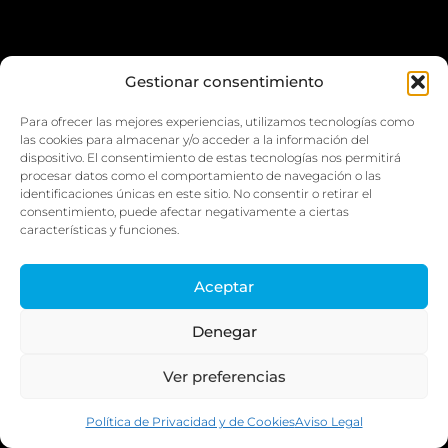
Gestionar consentimiento
Para ofrecer las mejores experiencias, utilizamos tecnologías como
las cookies para almacenar y/o acceder a la información del
dispositivo. El consentimiento de estas tecnologías nos permitirá
procesar datos como el comportamiento de navegación o las
C. HIJOSA
identificaciones únicas en este sitio. No consentir o retirar el
AGOSTO 24, 2023
consentimiento, puede afectar negativamente a ciertas
DESPIERTA A LOS MUERTOS Y
características y funciones.
PREPÁRATE PARA DOMINAR LAS REDES
SOCIALES CON LA FÓRMULA ZOMBIE
Aceptar
DEL SOCIAL MEDIA MARKETING.
LEER
Denegar
Ver preferencias
Política de Privacidad y de Cookies
Aviso Legal