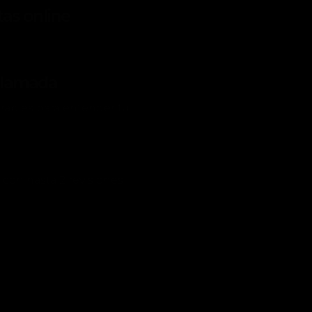
tas online
ollamada
rables para entender tu
, con hasta 2 revisiones