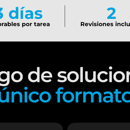
3
 días
2
rables por tarea
Revisiones incl
go de solucio
único format