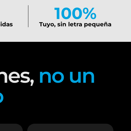
100%
uidas
Tuyo, sin letra pequeña
nes,
no un
o