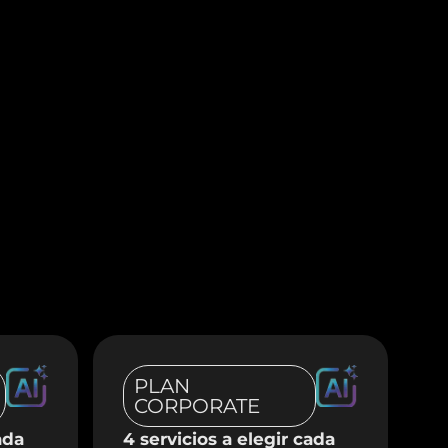
PLAN
CORPORATE
ada
4 servicios a elegir cada