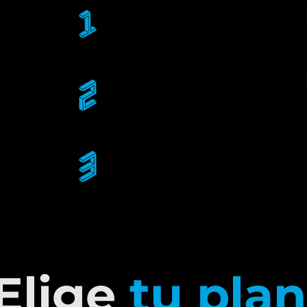
Eliges tu pack y lo contra
Sin llamada previa obligatoria.
Reunión inicial por vide
Equipo asignado en 48 horas labo
marca.
Recibes tus propuestas
Dos por tarea en 3 días laborables
incluidas.
Elige
tu plan