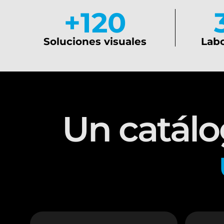
+
120
Soluciones visuales
Labo
Un catálo