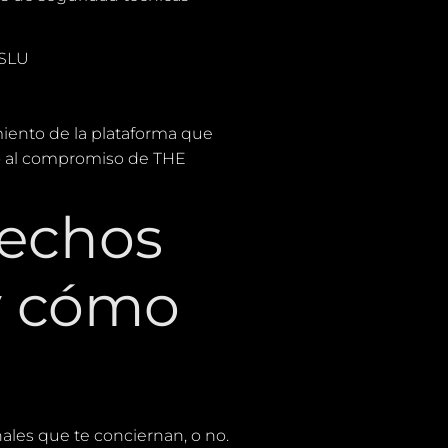
 SLU
iento de la plataforma que
do al compromiso de THE
rechos
 y cómo
les que te conciernan, o no.