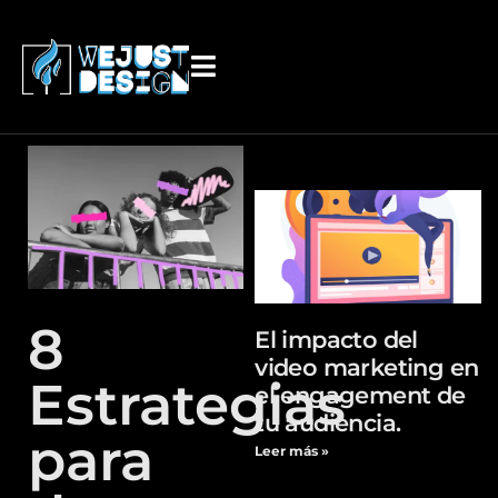
contenido
8
El impacto del
video marketing en
Estrategias
el engagement de
tu audiencia.
para
Leer más »