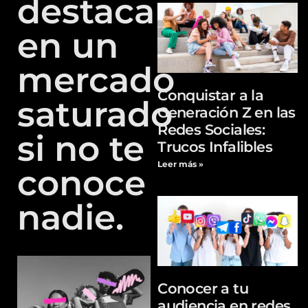
destacar
en un
mercado
Conquistar a la
saturado
Generación Z en las
Redes Sociales:
si no te
Trucos Infalibles
Leer más »
conoce
nadie.
Conocer a tu
audiencia en redes