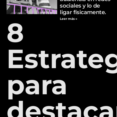
sociales y lo de
ligar físicamente.
8
Leer más »
Estrate
para
destaca