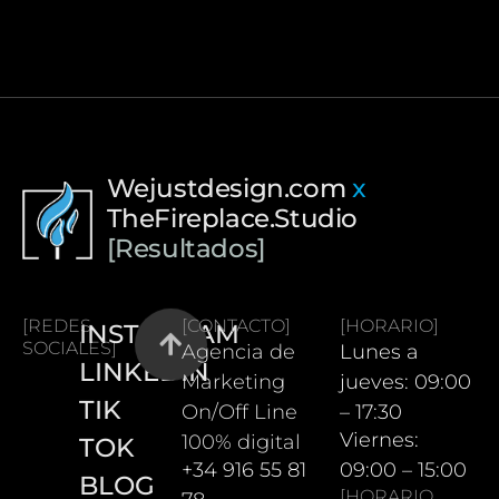
Wejustdesign.com
x
TheFireplace.Studio
[Resultados]
[REDES
[CONTACTO]
[HORARIO]
INSTAGRAM
SOCIALES]
Agencia de
Lunes a
LINKEDIN
Marketing
jueves: 09:00
TIK
On/Off Line
– 17:30
Viernes:
100% digital
TOK
+34 916 55 81
09:00 – 15:00
BLOG
[HORARIO