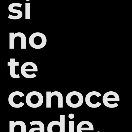
si
no
te
conoce
nadie.