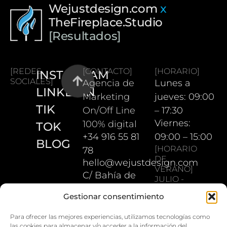
Wejustdesign.com
x
TheFireplace.Studio
[Resultados]
[REDES
[CONTACTO]
[HORARIO]
INSTAGRAM
SOCIALES]
Agencia de
Lunes a
LINKEDIN
Marketing
jueves: 09:00
TIK
On/Off Line
– 17:30
Viernes:
100% digital
TOK
+34 916 55 81
09:00 – 15:00
BLOG
[HORARIO
78
DE
hello@wejustdesign.com
VERANO]
C/ Bahía de
JULIO -
Pollensa 5.
AGOSTO
Gestionar consentimiento
Lunes a
28042
jueves: 08:00
Madrid
Para ofrecer las mejores experiencias, utilizamos tecnologías como
las cookies para almacenar y/o acceder a la información del