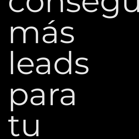
consegu
más
leads
para
tu