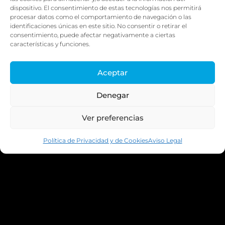
– 16:30
dispositivo. El consentimiento de estas tecnologías nos permitirá
Viernes:
procesar datos como el comportamiento de navegación o las
08:00 – 14:00
identificaciones únicas en este sitio. No consentir o retirar el
consentimiento, puede afectar negativamente a ciertas
características y funciones.
[LEGAL]
[PAGO
SEGURO]
Política de
Aceptar
privacidad y
Estamos para ayudar ¡Escríbenos!
Denegar
cookies
Aviso legal y
Ver preferencias
términos de
uso
Política de Privacidad y de Cookies
Aviso Legal