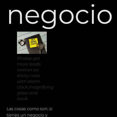
negocio
Phrase get
more leads
written on
sticky note
with alarm
clock,magnifying
glass and
book.
Las cosas como son, si
tienes un negocio y