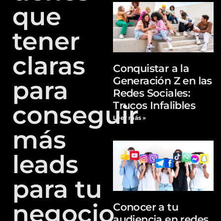
que
tener
claras
Conquistar a la
Generación Z en las
para
Redes Sociales:
Trucos Infalibles
conseguir
Leer más »
más
leads
para tu
negocio
Conocer a tu
audiencia en redes