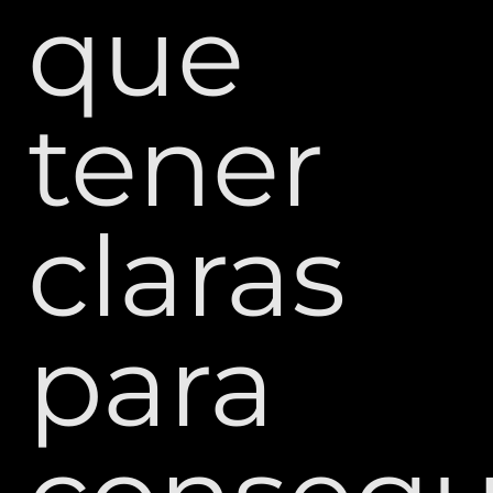
que
tener
claras
para