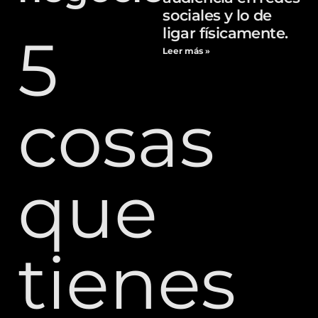
sociales y lo de
ligar físicamente.
5
Leer más »
cosas
que
tienes