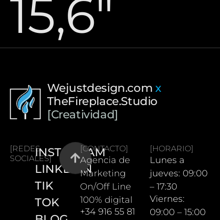
15,6″
Wejustdesign.com
x
TheFireplace.Studio
[Creatividad]
[REDES
[CONTACTO]
[HORARIO]
INSTAGRAM
SOCIALES]
Agencia de
Lunes a
LINKEDIN
Marketing
jueves: 09:00
TIK
On/Off Line
– 17:30
Viernes:
100% digital
TOK
+34 916 55 81
09:00 – 15:00
BLOG