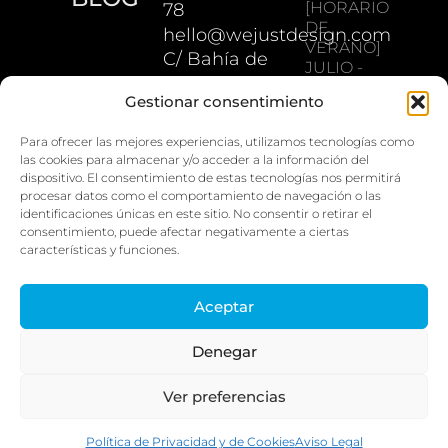
[HORARIO
78
DE
hello@wejustdesign.com
VERANO]
C/ Bahía de
JULIO -
Pollensa 5.
AGOSTO
Gestionar consentimiento
Lunes a
28042
jueves: 08:00
Madrid
Para ofrecer las mejores experiencias, utilizamos tecnologías como
las cookies para almacenar y/o acceder a la información del
– 16:30
dispositivo. El consentimiento de estas tecnologías nos permitirá
Viernes:
procesar datos como el comportamiento de navegación o las
08:00 – 14:00
identificaciones únicas en este sitio. No consentir o retirar el
consentimiento, puede afectar negativamente a ciertas
características y funciones.
[LEGAL]
[PAGO
SEGURO]
Política de
Aceptar
privacidad y
Estamos para ayudar ¡Escríbenos!
Denegar
cookies
Aviso legal y
Ver preferencias
términos de
uso
Política de Privacidad y de Cookies
Aviso Legal