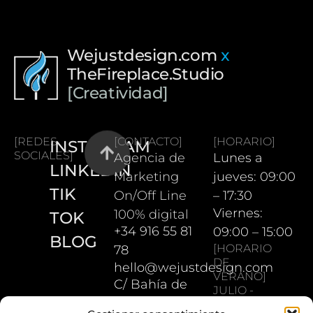
Wejustdesign.com
x
TheFireplace.Studio
[Creatividad]
[REDES
[CONTACTO]
[HORARIO]
INSTAGRAM
SOCIALES]
Agencia de
Lunes a
LINKEDIN
Marketing
jueves: 09:00
TIK
On/Off Line
– 17:30
Viernes:
100% digital
TOK
+34 916 55 81
09:00 – 15:00
BLOG
[HORARIO
78
DE
hello@wejustdesign.com
VERANO]
C/ Bahía de
JULIO -
Pollensa 5.
AGOSTO