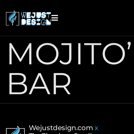
contenido
MOJITO’
BAR
Wejustdesign.com
x