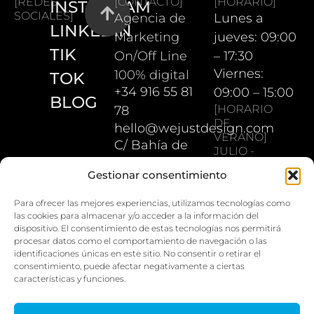
[REDES
[CONTACTO]
[HORARIO]
INSTAGRAM
SOCIALES]
Agencia de
Lunes a
LINKEDIN
Marketing
jueves: 09:00
TIK
On/Off Line
– 17:30
Viernes:
100% digital
TOK
+34 916 55 81
09:00 – 15:00
BLOG
[HORARIO
78
DE
hello@wejustdesign.com
VERANO]
C/ Bahía de
JULIO -
Pollensa 5.
AGOSTO
Gestionar consentimiento
Lunes a
28042
jueves: 08:00
Madrid
Para ofrecer las mejores experiencias, utilizamos tecnologías como
las cookies para almacenar y/o acceder a la información del
– 16:30
dispositivo. El consentimiento de estas tecnologías nos permitirá
Viernes:
procesar datos como el comportamiento de navegación o las
08:00 – 14:00
identificaciones únicas en este sitio. No consentir o retirar el
consentimiento, puede afectar negativamente a ciertas
características y funciones.
[LEGAL]
[PAGO
SEGURO]