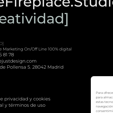
eFireplace.Stud
eatividad]
O]
 Marketing On/Off Line 100% digital
5 81 78
justdesign.com
 de Pollensa 5. 28042 Madrid
Para ofrece
para almace
de privacidad y cookies
estas tecn
al y términos de uso
navegación o
consentimie