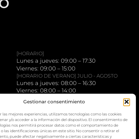
io
[HORARIO]
Lunes a jueves: 09:00 – 17:30
Viernes: 09:00 – 15:00
[HORARIO DE VERANO] JULIO - AGOSTO
Lunes a jueves: 08:00 – 16:30
Viernes: 08:00 – 14:00
Gestionar consentimiento
r las mejores experiencias, utilizamos tecnologías como las cookies
nar y/o acceder a la información del dispositivo. El consentimiento de
ologías nos permitirá procesar datos como el comportamiento de
 las identificaciones únicas en este sitio. No consentir o retirar el
nto, puede afectar negativamente a ciertas características y