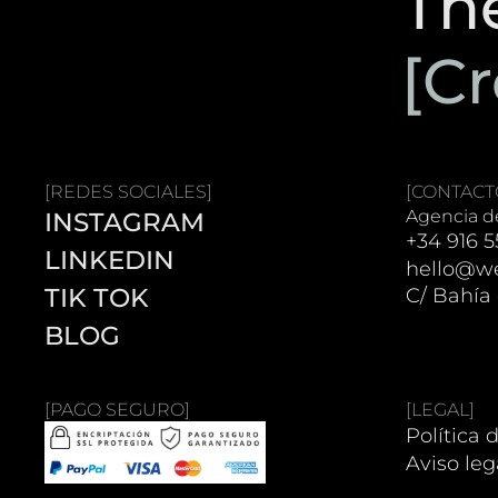
Th
[Cr
[REDES SOCIALES]
[CONTACT
Agencia de
INSTAGRAM
+34 916 5
LINKEDIN
hello@we
TIK TOK
C/ Bahía
BLOG
[PAGO SEGURO]
[LEGAL]
Política 
Aviso leg