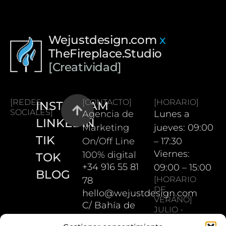
Wejustdesign.com
x
TheFireplace.Studio
[Creatividad]
[REDES
[CONTACTO]
[HORARIO]
INSTAGRAM
SOCIALES]
Agencia de
Lunes a
LINKEDIN
Marketing
jueves: 09:00
TIK
On/Off Line
– 17:30
Viernes:
100% digital
TOK
+34 916 55 81
09:00 – 15:00
BLOG
[HORARIO
78
DE
hello@wejustdesign.com
VERANO]
C/ Bahía de
JULIO -
Pollensa 5.
AGOSTO