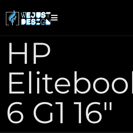
contenido
HP
Eliteboo
6 G1 16″