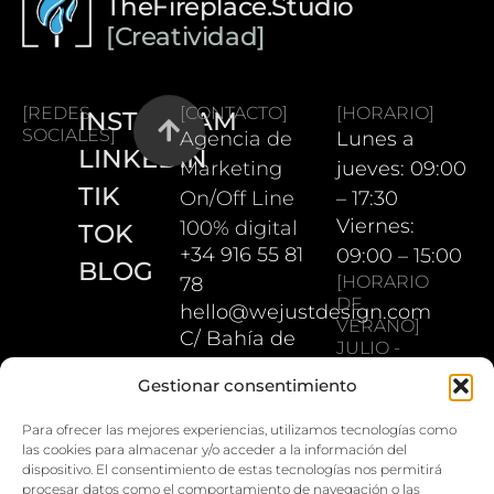
TheFireplace.Studio
[Creatividad]
[REDES
[CONTACTO]
[HORARIO]
INSTAGRAM
SOCIALES]
Agencia de
Lunes a
LINKEDIN
Marketing
jueves: 09:00
TIK
On/Off Line
– 17:30
Viernes:
100% digital
TOK
+34 916 55 81
09:00 – 15:00
BLOG
[HORARIO
78
DE
hello@wejustdesign.com
VERANO]
C/ Bahía de
JULIO -
Pollensa 5.
AGOSTO
Gestionar consentimiento
Lunes a
28042
jueves: 08:00
Madrid
Para ofrecer las mejores experiencias, utilizamos tecnologías como
las cookies para almacenar y/o acceder a la información del
– 16:30
dispositivo. El consentimiento de estas tecnologías nos permitirá
Viernes:
procesar datos como el comportamiento de navegación o las